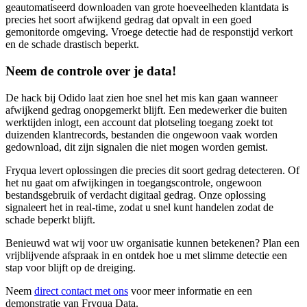
geautomatiseerd downloaden van grote hoeveelheden klantdata is
precies het soort afwijkend gedrag dat opvalt in een goed
gemonitorde omgeving. Vroege detectie had de responstijd verkort
en de schade drastisch beperkt.
Neem de controle
over je data
!
De hack bij Odido laat zien hoe snel het mis kan gaan wanneer
afwijkend gedrag onopgemerkt blijft. Een medewerker die buiten
werktijden inlogt, een account dat plotseling toegang zoekt tot
duizenden klantrecords, bestanden die ongewoon vaak worden
gedownload, dit zijn signalen die niet mogen worden gemist.
Fryqua levert oplossingen die precies dit soort gedrag detecteren. Of
het nu gaat om afwijkingen in toegangscontrole, ongewoon
bestandsgebruik of verdacht digitaal gedrag. Onze oplossing
signaleert het in real-time, zodat u snel kunt handelen zodat de
schade beperkt blijft.
Benieuwd wat wij voor uw organisatie kunnen betekenen? Plan een
vrijblijvende afspraak in en ontdek hoe u met slimme detectie een
stap voor blijft op de dreiging.
Neem
direct contact met ons
voor meer informatie en een
demonstratie van Fryqua Data.