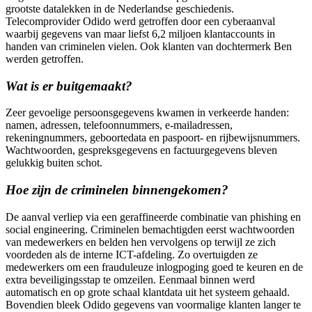
grootste datalekken in de Nederlandse geschiedenis.
Telecomprovider Odido werd getroffen door een cyberaanval
waarbij gegevens van maar liefst 6,2 miljoen klantaccounts in
handen van criminelen vielen. Ook klanten van dochtermerk Ben
werden getroffen.
Wat is er buitgemaakt?
Zeer gevoelige persoonsgegevens kwamen in verkeerde handen:
namen, adressen, telefoonnummers, e-mailadressen,
rekeningnummers, geboortedata en paspoort- en rijbewijsnummers.
Wachtwoorden, gespreksgegevens en factuurgegevens bleven
gelukkig buiten schot.
Hoe zijn de criminelen binnengekomen?
De aanval verliep via een geraffineerde combinatie van phishing en
social engineering. Criminelen bemachtigden eerst wachtwoorden
van medewerkers en belden hen vervolgens op terwijl ze zich
voordeden als de interne ICT-afdeling. Zo overtuigden ze
medewerkers om een frauduleuze inlogpoging goed te keuren en de
extra beveiligingsstap te omzeilen. Eenmaal binnen werd
automatisch en op grote schaal klantdata uit het systeem gehaald.
Bovendien bleek Odido gegevens van voormalige klanten langer te