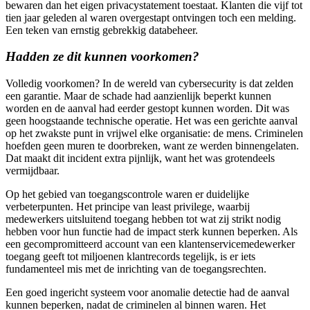
bewaren dan het eigen privacystatement toestaat. Klanten die vijf tot
tien jaar geleden al waren overgestapt ontvingen toch een melding.
Een teken van ernstig gebrekkig databeheer.
Hadden ze dit kunnen voorkomen?
Volledig voorkomen? In de wereld van cybersecurity is dat zelden
een garantie. Maar de schade had aanzienlijk beperkt kunnen
worden en de aanval had eerder gestopt kunnen worden. Dit was
geen hoogstaande technische operatie. Het was een gerichte aanval
op het zwakste punt in vrijwel elke organisatie: de mens. Criminelen
hoefden geen muren te doorbreken, want ze werden binnengelaten.
Dat maakt dit incident extra pijnlijk, want het was grotendeels
vermijdbaar.
Op het gebied van toegangscontrole waren er duidelijke
verbeterpunten. Het principe van least privilege, waarbij
medewerkers uitsluitend toegang hebben tot wat zij strikt nodig
hebben voor hun functie had de impact sterk kunnen beperken. Als
een gecompromitteerd account van een klantenservicemedewerker
toegang geeft tot miljoenen klantrecords tegelijk, is er iets
fundamenteel mis met de inrichting van de toegangsrechten.
Een goed ingericht systeem voor anomalie detectie had de aanval
kunnen beperken, nadat de criminelen al binnen waren. Het