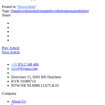
Posted in:
Nieuwsbrief
Tags:
Databeveiliging
Informatiebeveiliging
toegangsbeheer
Share:
Prev Article
Next Article
+31
0512 548 484
info
@fryqua.com
Dorsvloer 15, 9205 BN Drachten
KVK 01089714
BTW-NR NL8088.13.675.B.01
Company
About Us